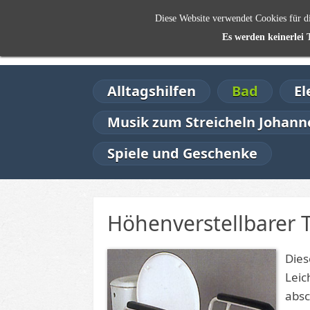
Diese Website verwendet Cookies für di
SENIORENWOHL
Es werden keinerlei 
DER SHOP FÜR DEN SENIORENBEDARF
Alltagshilfen
Bad
El
Musik zum Streicheln Johanne
Spiele und Geschenke
Höhenverstellbarer T
Dies
Leic
absc