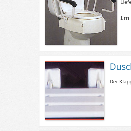
Lief
Im
Dusc
Der Klapp