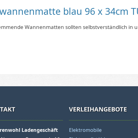
wannenmatte blau 96 x 34cm T
mmende Wannenmatten sollten selbstverständlich in un
TAKT
VERLEIHANGEBOTE
orenwohl Ladengeschäft
Elektromobile