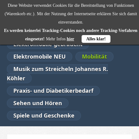
Diese Website verwendet Cookies für die Bereitstellung von Funktionen
SENIORENWOHL
0,00 €
(Warenkorb etc.). Mit der Nutzung der Internetseite erklären Sie sich damit
einverstanden.
Alltagshilfen
Bad
Es werden keinerlei Tracking-Cookies noch andere Tracking-Verfahren
eingesetzt!
Mehr Infos
hier
Alles klar!
Elektromobile gebraucht
Elektromobile NEU
Mobilität
Musik zum Streicheln Johannes R.
Köhler
Praxis- und Diabetikerbedarf
Sehen und Hören
Spiele und Geschenke